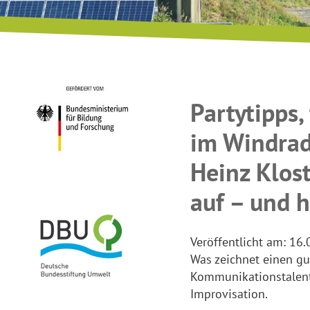
Partytipps,
im Windra
Heinz Klos
auf – und h
Veröffentlicht am:
16.
Was zeichnet einen g
Kommunikationstalent
Improvisation.