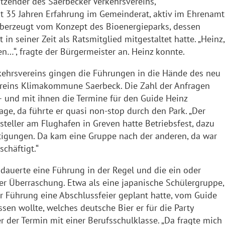
tzender des Saerbecker Verkehrsvereins,
t 35 Jahren Erfahrung im Gemeinderat, aktiv im Ehrenamt
erzeugt vom Konzept des Bioenergieparks, dessen
 in seiner Zeit als Ratsmitglied mitgestaltet hatte. „Heinz,
en…“, fragte der Bürgermeister an. Heinz konnte.
kehrsvereins gingen die Führungen in die Hände des neu
reins Klimakommune Saerbeck. Die Zahl der Anfragen
– und mit ihnen die Termine für den Guide Heinz
ge, da führte er quasi non-stop durch den Park. „Der
teller am Flughafen in Greven hatte Betriebsfest, dazu
tigungen. Da kam eine Gruppe nach der anderen, da war
chäftigt.“
 dauerte eine Führung in der Regel und die ein oder
er Überraschung. Etwa als eine japanische Schülergruppe,
 Führung eine Abschlussfeier geplant hatte, vom Guide
en wollte, welches deutsche Bier er für die Party
 der Termin mit einer Berufsschulklasse. „Da fragte mich