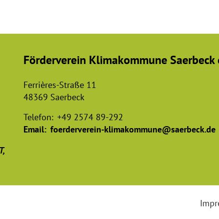
Förderverein Klimakommune Saerbeck e
Ferrières-Straße 11
48369 Saerbeck
Telefon:
+49 2574 89-292
Email:
foerderverein-klimakommune@saerbeck.de
T,
Impr