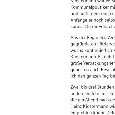
Klostermann war Vorsi
Kommunalpolitiker mi
und außerdem noch üb
Anfänge er noch selbst
kannst Du dir vorstell
Aus der Regie des Ver
gegründeten Förderve
wuchs kontinuierlich 
Klostermann. Es gab Ta
große Verpackungshers
gehörten auch Besich
ich den ganzen Tag bes
Zwei bis drei Stunden
andere endete mit ein
die am Abend nach der
Heinz Klostermann wiss
empfehlen könne. Oder