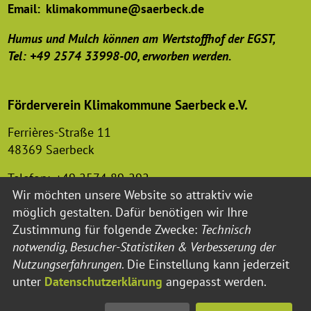
Email:
klimakommune@saerbeck.de
Humus und Mulch können am Wertstoffhof der EGST,
Tel: +49 2574 33998-00, erworben werden.
Förderverein Klimakommune Saerbeck e.V.
Ferrières-Straße 11
48369 Saerbeck
Telefon:
+49 2574 89-292
Wir möchten unsere Website so attraktiv wie
Email:
foerderverein-klimakommune@saerbeck.de
möglich gestalten. Dafür benötigen wir Ihre
Zustimmung für folgende Zwecke:
Technisch
notwendig, Besucher-Statistiken & Verbesserung der
Nutzungserfahrungen
. Die Einstellung kann jederzeit
unter
Datenschutzerklärung
angepasst werden.
Impressum
Datenschutzerklärung
Barrierefreiheit