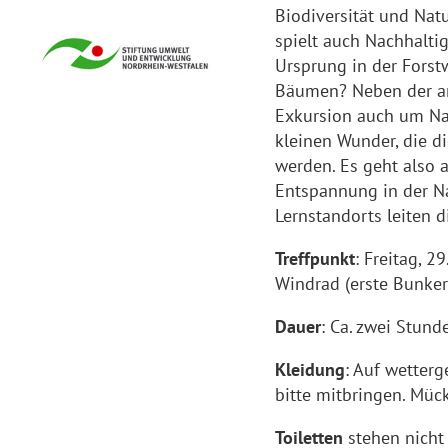
Biodiversität und Natu
spielt auch Nachhaltig
Ursprung in der Forstw
Bäumen? Neben der an
Exkursion auch um Natu
kleinen Wunder, die d
werden. Es geht also
Entspannung in der N
Lernstandorts leiten d
Treffpunkt
: Freitag, 
Windrad (erste Bunker
Dauer
: Ca. zwei Stund
Kleidung
: Auf wetter
bitte mitbringen. Müc
Toiletten
stehen nicht 