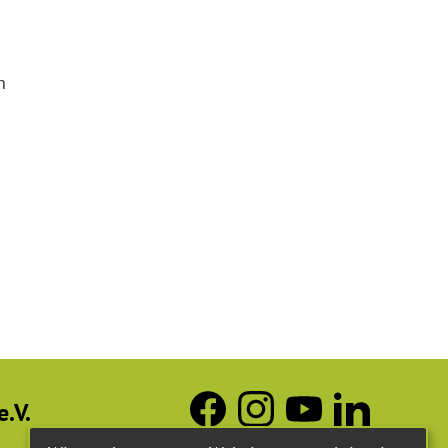
h
.V.