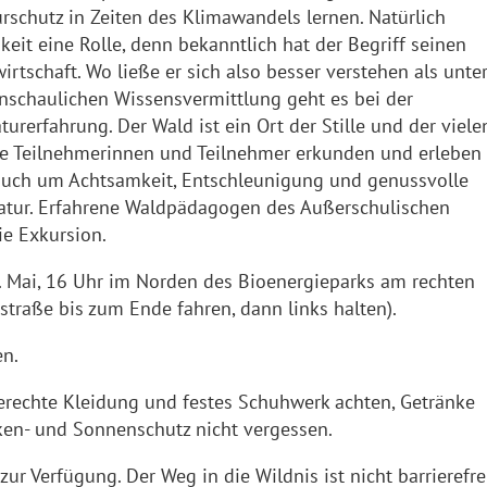
rschutz in Zeiten des Klimawandels lernen. Natürlich
keit eine Rolle, denn bekanntlich hat der Begriff seinen
irtschaft. Wo ließe er sich also besser verstehen als unte
schaulichen Wissensvermittlung geht es bei der
rerfahrung. Der Wald ist ein Ort der Stille und der viele
ie Teilnehmerinnen und Teilnehmer erkunden und erleben
 auch um Achtsamkeit, Entschleunigung und genussvolle
atur. Erfahrene Waldpädagogen des Außerschulischen
ie Exkursion.
29. Mai, 16 Uhr im Norden des Bioenergieparks am rechten
straße bis zum Ende fahren, dann links halten).
en.
gerechte Kleidung und festes Schuhwerk achten, Getränke
ken- und Sonnenschutz nicht vergessen.
zur Verfügung. Der Weg in die Wildnis ist nicht barrierefrei