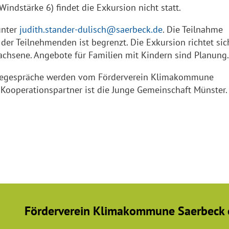
indstärke 6) findet die Exkursion nicht statt.
unter
judith.stander-dulisch@saerbeck.de
. Die Teilnahme
l der Teilnehmenden ist begrenzt. Die Exkursion richtet sic
achsene. Angebote für Familien mit Kindern sind Planung.
giegespräche werden vom Förderverein Klimakommune
, Kooperationspartner ist die Junge Gemeinschaft Münster.
Förderverein Klimakommune Saerbeck e