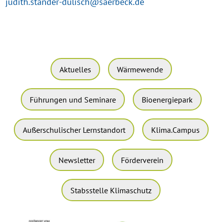
judith.stander-dulisch@saerbeck.de
Aktuelles
Wärmewende
Führungen und Seminare
Bioenergiepark
Außerschulischer Lernstandort
Klima.Campus
Newsletter
Förderverein
Stabsstelle Klimaschutz