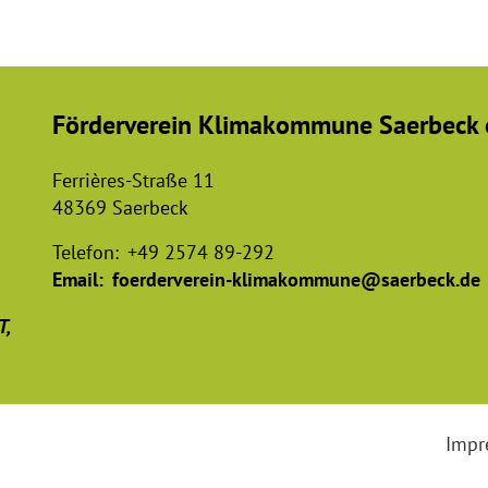
Förderverein Klimakommune Saerbeck e
Ferrières-Straße 11
48369 Saerbeck
Telefon:
+49 2574 89-292
Email:
foerderverein-klimakommune@saerbeck.de
T,
Impr