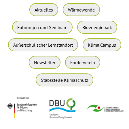
Aktuelles
Wärmewende
Führungen und Seminare
Bioenergiepark
Außerschulischer Lernstandort
Klima.Campus
Newsletter
Förderverein
Stabsstelle Klimaschutz