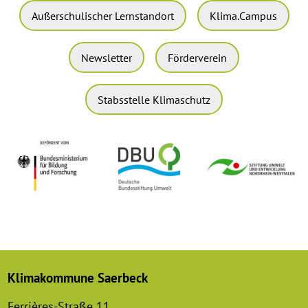
Außerschulischer Lernstandort
Klima.Campus
Newsletter
Förderverein
Stabsstelle Klimaschutz
Klimakommune Saerbeck
Ferrières-Straße 11