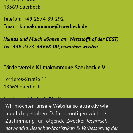
48369 Saerbeck
Telefon:
+49 2574 89-292
Email:
klimakommune@saerbeck.de
Humus und Mulch können am Wertstoffhof der EGST,
Tel: +49 2574 33998-00, erworben werden.
Förderverein Klimakommune Saerbeck e.V.
Ferrières-Straße 11
48369 Saerbeck
Telefon:
+49 2574 89-292
Wir möchten unsere Website so attraktiv wie
Email:
foerderverein-klimakommune@saerbeck.de
möglich gestalten. Dafür benötigen wir Ihre
Zustimmung für folgende Zwecke:
Technisch
notwendig, Besucher-Statistiken & Verbesserung der