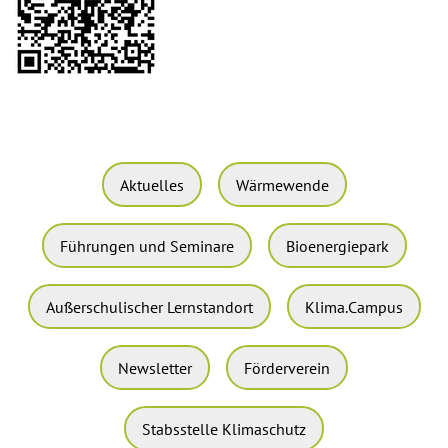
Aktuelles
Wärmewende
Führungen und Seminare
Bioenergiepark
Außerschulischer Lernstandort
Klima.Campus
Newsletter
Förderverein
Stabsstelle Klimaschutz