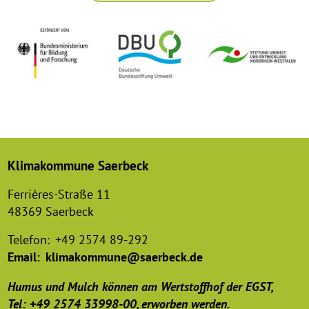
Klimakommune Saerbeck
Ferrières-Straße 11
48369 Saerbeck
Telefon:
+49 2574 89-292
Email:
klimakommune@saerbeck.de
Humus und Mulch können am Wertstoffhof der EGST,
Tel: +49 2574 33998-00, erworben werden.