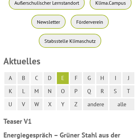
Außerschulischer Lernstandort
Klima.Campus
Newsletter
Förderverein
Stabsstelle Klimaschutz
Aktuelles
A
B
C
D
E
F
G
H
I
J
K
L
M
N
O
P
Q
R
S
T
U
V
W
X
Y
Z
andere
alle
Teaser V1
Energiegespräch – Grüner Stahl aus der