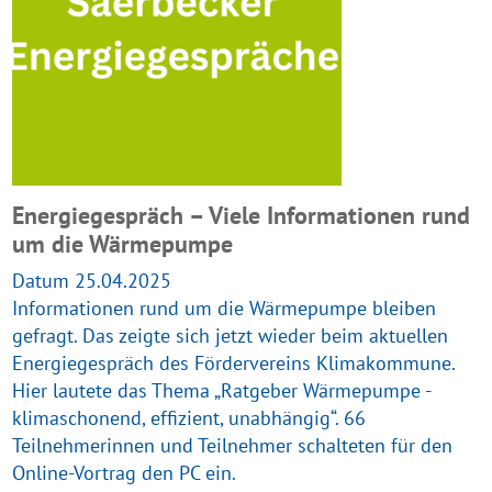
Energiegespräch – Viele Informationen rund
um die Wärmepumpe
Datum 25.04.2025
Informationen rund um die Wärmepumpe bleiben
gefragt. Das zeigte sich jetzt wieder beim aktuellen
Energiegespräch des Fördervereins Klimakommune.
Hier lautete das Thema „Ratgeber Wärmepumpe -
klimaschonend, effizient, unabhängig“. 66
Teilnehmerinnen und Teilnehmer schalteten für den
Online-Vortrag den PC ein.