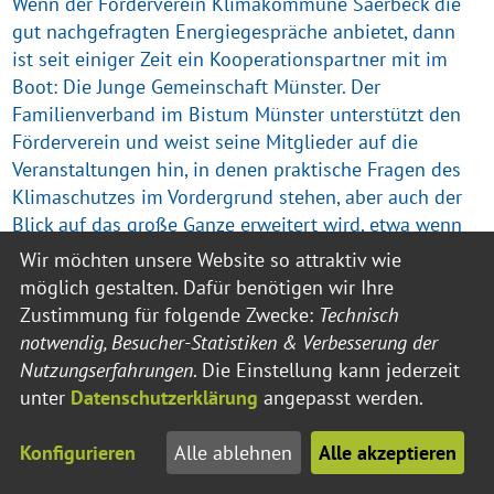
Wenn der Förderverein Klimakommune Saerbeck die
gut nachgefragten Energiegespräche anbietet, dann
ist seit einiger Zeit ein Kooperationspartner mit im
Boot: Die Junge Gemeinschaft Münster. Der
Familienverband im Bistum Münster unterstützt den
Förderverein und weist seine Mitglieder auf die
Veranstaltungen hin, in denen praktische Fragen des
Klimaschutzes im Vordergrund stehen, aber auch der
Blick auf das große Ganze erweitert wird, etwa wenn
die Klimakonferenz in Dubai zum Thema wird.
Wir möchten unsere Website so attraktiv wie
möglich gestalten. Dafür benötigen wir Ihre
Zustimmung für folgende Zwecke:
Technisch
notwendig, Besucher-Statistiken & Verbesserung der
Nutzungserfahrungen
. Die Einstellung kann jederzeit
unter
Datenschutzerklärung
angepasst werden.
Konfigurieren
Alle ablehnen
Alle akzeptieren